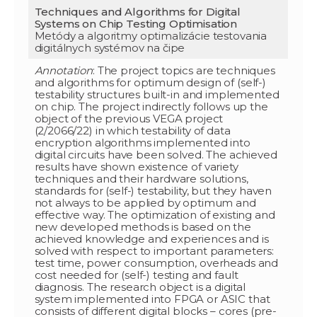
Techniques and Algorithms for Digital
Systems on Chip Testing Optimisation
Metódy a algoritmy optimalizácie testovania
digitálnych systémov na čipe
Annotation
: The project topics are techniques
and algorithms for optimum design of (self-)
testability structures built-in and implemented
on chip. The project indirectly follows up the
object of the previous VEGA project
(2/2066/22) in which testability of data
encryption algorithms implemented into
digital circuits have been solved. The achieved
results have shown existence of variety
techniques and their hardware solutions,
standards for (self-) testability, but they haven
not always to be applied by optimum and
effective way. The optimization of existing and
new developed methods is based on the
achieved knowledge and experiences and is
solved with respect to important parameters:
test time, power consumption, overheads and
cost needed for (self-) testing and fault
diagnosis. The research object is a digital
system implemented into FPGA or ASIC that
consists of different digital blocks – cores (pre-