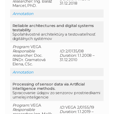
researcher
:
Ing. Baláž
31.12.2018
Marcel, PhD.
Annotation
Reliable architectures and digital systems
testability
Spoľahlivostné architektúry a testovateľnosť
digitálnych systémov
Program:
VEGA
Responsible
ID:
2/0135/08
researcher
:
Doc.
Duration:
1.1.2008 –
RNDr. Gramatová
31.12.2010
Elena, CSc.
Annotation
Processing of sensor data via Artificial
Intelligence methods.
Spracovanie údajov zo senzorov prostriedkami
umelej inteligencie
Program:
VEGA
ID:
VEGA 2/0155/19
Responsible
Duration:
1.1.2019 –
researcher
:
Ing. Malík