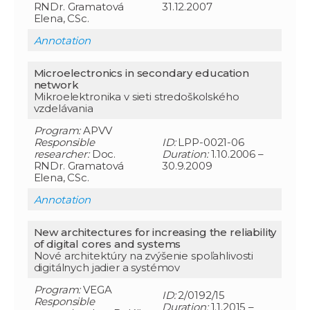
RNDr. Gramatová
31.12.2007
Elena, CSc.
Annotation
Microelectronics in secondary education
network
Mikroelektronika v sieti stredoškolského
vzdelávania
Program:
APVV
Responsible
ID:
LPP-0021-06
researcher
:
Doc.
Duration:
1.10.2006 –
RNDr. Gramatová
30.9.2009
Elena, CSc.
Annotation
New architectures for increasing the reliability
of digital cores and systems
Nové architektúry na zvýšenie spoľahlivosti
digitálnych jadier a systémov
Program:
VEGA
ID:
2/0192/15
Responsible
Duration:
1.1.2015 –