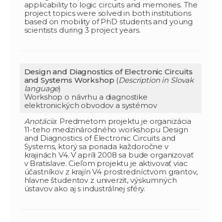
applicability to logic circuits and memories. The
project topics were solved in both institutions
based on mobility of PhD students and young
scientists during 3 project years.
Design and Diagnostics of Electronic Circuits
and Systems Workshop
(
Description in Slovak
language
)
Workshop o návrhu a diagnostike
elektronických obvodov a systémov
Anotácia
: Predmetom projektu je organizácia
11-teho medzinárodného workshopu Design
and Diagnostics of Electronic Circuits and
Systems, ktorý sa poriada každoročne v
krajinách V4. V apríli 2008 sa bude organizovať
v Bratislave. Cieľom projektu je aktivovať viac
účastníkov z krajín V4 prostredníctvom grantov,
hlavne študentov z univerzit, výskumných
ústavov ako aj s industrálnej sféry.