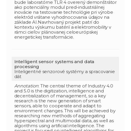
bude laboratórne TLR 4 overený demonštrátor
ako potenciálny modul pred-industriálnej
inovácie na testovanie technológie pri výrobe
elektród vrátane vyhodnocovania údajov na
základe AI.Navrhovaný projekt patrí do
kontextu výskumu batérií a elektromobility v
rámci cieľov plánovanej celoeurópskej
energetickej transformácie.
Intelligent sensor systems and data
processing
Inteligentné senzorové systémy a spracovanie
dát
Annotation
: The central theme of Industry 4.0
and 5.0 is the digitization, intelligence and
decentralization of management, so a key
research is the new generation of smart
sensors, able to cooperate and adapt to
environment changes. This will be achieved by
researching new methods of aggregating
hyperspectral and multimodal data, as well as
algorithms using artificial intelligence. The
project is focused on intelligent algorithms for