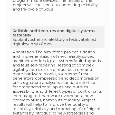
programmable devices. The results of the
project will contribute to increasing reliability
and life-cycle of SoCs.
Reliable architectures and digital systems
testability
Spoľahlivostné architektúry a testovateľnosť
digitálnych systémov
Annotation
: The aim of the project is design
and implementation of new reliably solved
architectures for digital systems fault diagnosis
and fault self-repairing. Testing of complex
digital systems on chip requires more and
more hardware blocks, such as self-test
generators, compression and decompression
units, signature analysers, standard interfaces
for embedded core inputs and outputs
accessibility, and different types of control units.
Increasing test hardware overhead, a new
problem arises, namely its reliability. Project
results will help to improve the quality of
testability, reliability and operating life of digital
systems by introducing new strategies and