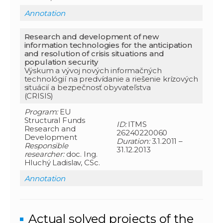
Annotation
Research and development of new
information technologies for the anticipation
and resolution of crisis situations and
population security
Výskum a vývoj nových informačných
technológií na predvídanie a riešenie krízových
situácií a bezpečnosť obyvateľstva
(CRISIS)
Program:
EU
Structural Funds
ID:
ITMS
Research and
26240220060
Development
Duration:
3.1.2011 –
Responsible
31.12.2013
researcher
:
doc. Ing.
Hluchý Ladislav, CSc.
Annotation
Actual solved projects of the