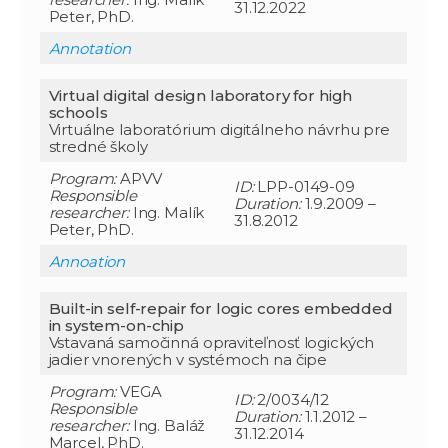
31.12.2022
Peter, PhD.
Annotation
Virtual digital design laboratory for high
schools
Virtuálne laboratórium digitálneho návrhu pre
stredné školy
Program:
APVV
ID:
LPP-0149-09
Responsible
Duration:
1.9.2009 –
researcher
:
Ing. Malík
31.8.2012
Peter, PhD.
Annoation
Built-in self-repair for logic cores embedded
in system-on-chip
Vstavaná samočinná opraviteľnosť logických
jadier vnorených v systémoch na čipe
Program:
VEGA
ID:
2/0034/12
Responsible
Duration:
1.1.2012 –
researcher
:
Ing. Baláž
31.12.2014
Marcel, PhD.