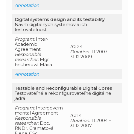
Annotation
Digital systems design and its testability
Návrh digitálnych systémov a ich
testovateľnosť
Program:
Inter-
Academic
ID:
24
Agreement
Duration:
1.1.2007 –
Responsible
31.12.2009
researcher
:
Mgr.
Fischerová Mária
Annotation
Testable and Reconfigurable Digital Cores
Testovateľné a rekonfigurovateľné digitálne
jadrá
Program:
Intergovern
mental Agreement
ID:
14
Responsible
Duration:
1.1.2004 –
researcher
:
Doc.
31.12.2007
RNDr. Gramatová
Elena, CSc.