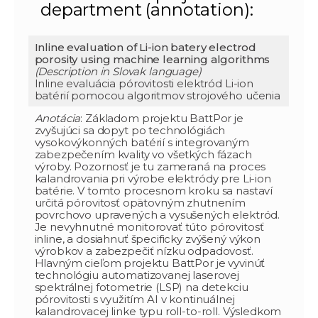
department (annotation):
Inline evaluation of Li-ion batery electrod
porosity using machine learning algorithms
(Description in Slovak language)
Inline evaluácia pórovitosti elektród Li-ion
batérií pomocou algoritmov strojového učenia
Anotácia
: Základom projektu BattPor je
zvyšujúci sa dopyt po technológiách
vysokovýkonných batérií s integrovaným
zabezpečením kvality vo všetkých fázach
výroby. Pozornosť je tu zameraná na proces
kalandrovania pri výrobe elektródy pre Li-ion
batérie. V tomto procesnom kroku sa nastaví
určitá pórovitosť opätovným zhutnením
povrchovo upravených a vysušených elektród.
Je nevyhnutné monitorovať túto pórovitosť
inline, a dosiahnuť špecificky zvýšený výkon
výrobkov a zabezpečiť nízku odpadovosť.
Hlavným cieľom projektu BattPor je vyvinúť
technológiu automatizovanej laserovej
spektrálnej fotometrie (LSP) na detekciu
pórovitosti s využitím AI v kontinuálnej
kalandrovacej linke typu roll-to-roll. Výsledkom