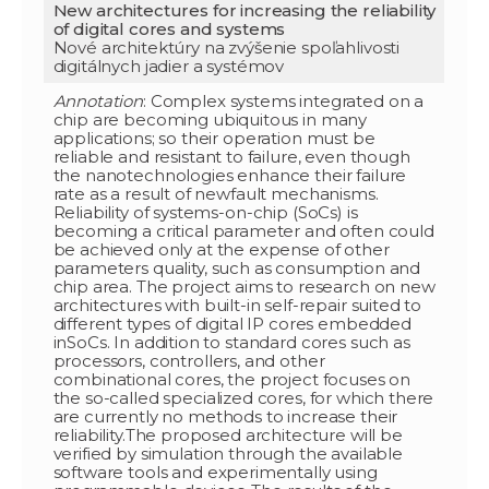
New architectures for increasing the reliability
of digital cores and systems
Nové architektúry na zvýšenie spoľahlivosti
digitálnych jadier a systémov
Annotation
: Complex systems integrated on a
chip are becoming ubiquitous in many
applications; so their operation must be
reliable and resistant to failure, even though
the nanotechnologies enhance their failure
rate as a result of newfault mechanisms.
Reliability of systems-on-chip (SoCs) is
becoming a critical parameter and often could
be achieved only at the expense of other
parameters quality, such as consumption and
chip area. The project aims to research on new
architectures with built-in self-repair suited to
different types of digital IP cores embedded
inSoCs. In addition to standard cores such as
processors, controllers, and other
combinational cores, the project focuses on
the so-called specialized cores, for which there
are currently no methods to increase their
reliability.The proposed architecture will be
verified by simulation through the available
software tools and experimentally using