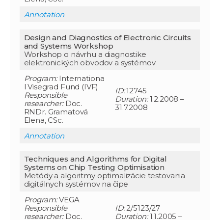
Annotation
Design and Diagnostics of Electronic Circuits
and Systems Workshop
Workshop o návrhu a diagnostike
elektronických obvodov a systémov
Program:
Internationa
l Visegrad Fund (IVF)
ID:
12745
Responsible
Duration:
1.2.2008 –
researcher
:
Doc.
31.7.2008
RNDr. Gramatová
Elena, CSc.
Annotation
Techniques and Algorithms for Digital
Systems on Chip Testing Optimisation
Metódy a algoritmy optimalizácie testovania
digitálnych systémov na čipe
Program:
VEGA
Responsible
ID:
2/5123/27
researcher
:
Doc.
Duration:
1.1.2005 –