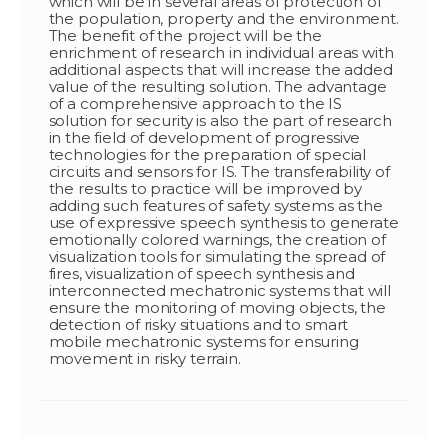
which will be in several areas of protection of
the population, property and the environment.
The benefit of the project will be the
enrichment of research in individual areas with
additional aspects that will increase the added
value of the resulting solution. The advantage
of a comprehensive approach to the IS
solution for security is also the part of research
in the field of development of progressive
technologies for the preparation of special
circuits and sensors for IS. The transferability of
the results to practice will be improved by
adding such features of safety systems as the
use of expressive speech synthesis to generate
emotionally colored warnings, the creation of
visualization tools for simulating the spread of
fires, visualization of speech synthesis and
interconnected mechatronic systems that will
ensure the monitoring of moving objects, the
detection of risky situations and to smart
mobile mechatronic systems for ensuring
movement in risky terrain.