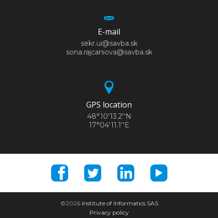
E-mail
sekr.ui@savba.sk
sona.rajcaniova@savba.sk
GPS location
48°10'13.2''N
17°04'11.1''E
©2026
Institute of Informatics SAS
Privacy policy