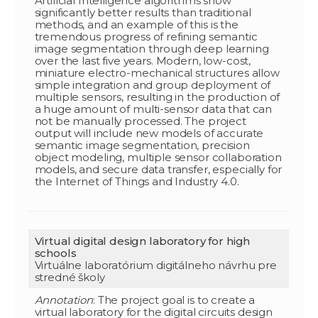
Artificial Intelligence algorithms show
significantly better results than traditional
methods, and an example of this is the
tremendous progress of refining semantic
image segmentation through deep learning
over the last five years. Modern, low-cost,
miniature electro-mechanical structures allow
simple integration and group deployment of
multiple sensors, resulting in the production of
a huge amount of multi-sensor data that can
not be manually processed. The project
output will include new models of accurate
semantic image segmentation, precision
object modeling, multiple sensor collaboration
models, and secure data transfer, especially for
the Internet of Things and Industry 4.0.
Virtual digital design laboratory for high
schools
Virtuálne laboratórium digitálneho návrhu pre
stredné školy
Annotation
: The project goal is to create a
virtual laboratory for the digital circuits design