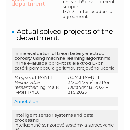
research&development
department
support
MAD – Inter-academic
agreement
Actual solved projects of the
department:
Inline evaluation of Li-ion batery electrod
porosity using machine learning algorithms
Inline evaluácia pórovitosti elektród Li-ion
batérií pomocou algoritmov strojového učenia
Program:
ERANET
ID:
M.ERA-NET
Responsible
3/2021/295/BattPor
researcher:
Ing. Malík
Duration:
1.6.2022 –
Peter, PhD.
31.5.2025
Annotation
Intelligent sensor systems and data
processing
Inteligentné senzorové systémy a spracovanie
dát