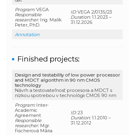
Program:
VEGA
ID:
VEGA 2/0135/23
Responsible
Duration:
1.1.2023 –
researcher
:
Ing. Malík
31.12.2026
Peter, PhD.
Annotation
Finished projects:
Design and testability of low power processor
and MDCT algorithm in 90 nm CMOS
technology
Návrh a testovateľnosť procesora a MDCT s
nízkou spotrebou v technológii CMOS 90 nm
Program:
Inter-
Academic
ID:
23
Agreement
Duration:
1.1.2010 –
Responsible
31.12.2012
researcher
:
Mgr.
Fischerová Mária