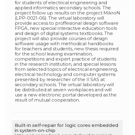
for students of electrical engineering and
applied informatics secondary schools. The
project follow up results on the project MikroN
(LPP-0021-06). The virtual laboratory will
provide access to proffesional design software
FPGA, new special interactive education tools
and design of digital systems textbooks. The
project will also provide courses of design
software usage with methodical handbooks
for teachers and students, new thesis required
for the school leaving examination,
competitions and expert practice of students
in the research institution, and special lessons
from selected topics of electrical engineering,
electrical technology and computer systems
presented by researcher of the II SAS at
secondary schools. The virtual laboratory will
be distributed at seven workplaces and will
use a new electronic portal developed as the
result of mutual cooperation.
Built-in self-repair for logic cores embedded
in system-on-chip