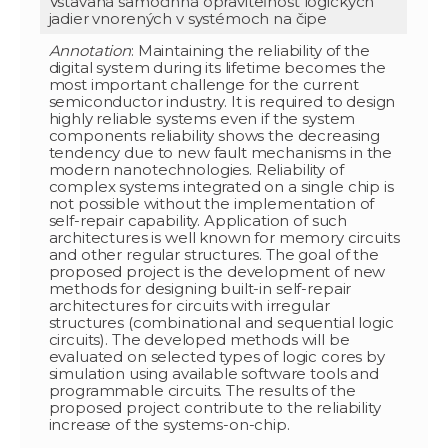
Vstavaná samočinná opraviteľnosť logických
jadier vnorených v systémoch na čipe
Annotation
: Maintaining the reliability of the
digital system during its lifetime becomes the
most important challenge for the current
semiconductor industry. It is required to design
highly reliable systems even if the system
components reliability shows the decreasing
tendency due to new fault mechanisms in the
modern nanotechnologies. Reliability of
complex systems integrated on a single chip is
not possible without the implementation of
self-repair capability. Application of such
architectures is well known for memory circuits
and other regular structures. The goal of the
proposed project is the development of new
methods for designing built-in self-repair
architectures for circuits with irregular
structures (combinational and sequential logic
circuits). The developed methods will be
evaluated on selected types of logic cores by
simulation using available software tools and
programmable circuits. The results of the
proposed project contribute to the reliability
increase of the systems-on-chip.