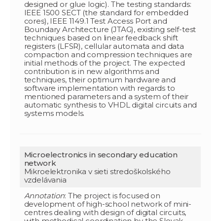
designed or glue logic). The testing standards:
IEEE 1500 SECT (the standard for embedded
cores), IEEE 1149.1 Test Access Port and
Boundary Architecture (JTAG), existing self-test
techniques based on linear feedback shift
registers (LFSR), cellular automata and data
compaction and compression techniques are
initial methods of the project. The expected
contribution is in new algorithms and
techniques, their optimum hardware and
software implementation with regards to
mentioned parameters and a system of their
automatic synthesis to VHDL digital circuits and
systems models.
Microelectronics in secondary education
network
Mikroelektronika v sieti stredoškolského
vzdelávania
Annotation
: The project is focused on
development of high-school network of mini-
centres dealing with design of digital circuits,
with methodical coordination by the Slovak