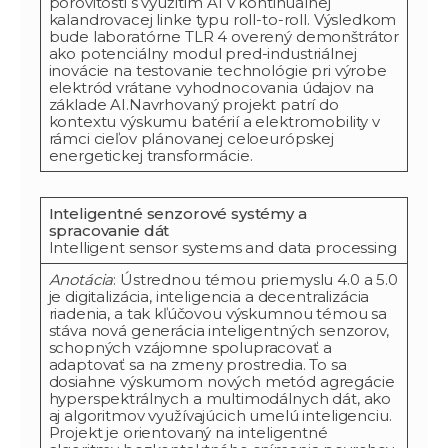
pórovitosti s využitím AI v kontinuálnej
kalandrovacej linke typu roll-to-roll. Výsledkom
bude laboratórne TLR 4 overený demonštrátor
ako potenciálny modul pred-industriálnej
inovácie na testovanie technológie pri výrobe
elektród vrátane vyhodnocovania údajov na
základe AI.Navrhovaný projekt patrí do
kontextu výskumu batérií a elektromobility v
rámci cieľov plánovanej celoeurópskej
energetickej transformácie.
Inteligentné senzorové systémy a
spracovanie dát
Intelligent sensor systems and data processing
Anotácia
: Ústrednou témou priemyslu 4.0 a 5.0
je digitalizácia, inteligencia a decentralizácia
riadenia, a tak kľúčovou výskumnou témou sa
stáva nová generácia inteligentných senzorov,
schopných vzájomne spolupracovať a
adaptovať sa na zmeny prostredia. To sa
dosiahne výskumom nových metód agregácie
hyperspektrálnych a multimodálnych dát, ako
aj algoritmov využívajúcich umelú inteligenciu.
Projekt je orientovaný na inteligentné