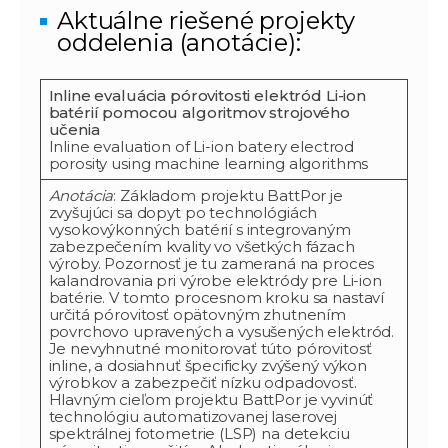
Aktuálne riešené projekty
oddelenia (anotácie):
Inline evaluácia pórovitosti elektród Li-ion
batérií pomocou algoritmov strojového
učenia
Inline evaluation of Li-ion batery electrod
porosity using machine learning algorithms
Anotácia
: Základom projektu BattPor je
zvyšujúci sa dopyt po technológiách
vysokovýkonných batérií s integrovaným
zabezpečením kvality vo všetkých fázach
výroby. Pozornosť je tu zameraná na proces
kalandrovania pri výrobe elektródy pre Li-ion
batérie. V tomto procesnom kroku sa nastaví
určitá pórovitosť opätovným zhutnením
povrchovo upravených a vysušených elektród.
Je nevyhnutné monitorovať túto pórovitosť
inline, a dosiahnuť špecificky zvýšený výkon
výrobkov a zabezpečiť nízku odpadovosť.
Hlavným cieľom projektu BattPor je vyvinúť
technológiu automatizovanej laserovej
spektrálnej fotometrie (LSP) na detekciu