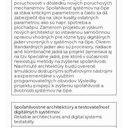
poruchovosti v dôsledku nových poruchových
mechanizmov. Spoľahlivosť systémov na čipe
sa stáva kritickým parametrom a často sa dá
zabezpečiť iba na úkor kvality ostatných
parametrov, ako sú napr. spotreba a
plochačipu. Zámerom projektu je výskum
nových architektúr so vstavanou samočinnou
opravou vhodných pre rôzne typy digitálnych
jadier vnorených v systémoch na čipe. Okrem
štandardných jadier ako sú procesory, riadiace
ainé kombinačné jadrá sa projekt zameriava aj
na tzv. špeciálne jadrá, pre ktoré v súčasnosti
neexistujú metódy na zvýšenie spoľahlivosti.
Navrhnuté architektúry budú overené
simuláciou dostupnými softvérovými nástrojmi
a experimentálne s využitím
programovateľných obvodov. Výsledky
projektu prispejú k zvýšeniu spoľahlivosti a
životnosti systémov na čipe.
Spoľahlivostné architektúry a testovateľnosť
digitálnych systémov
Reliable architectures and digital systems
testability