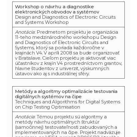
Workshop o návrhu a diagnostike
elektronických obvodov a systémov
Design and Diagnostics of Electronic Circuits
and Systems Workshop
Anotácia
: Predmetom projektu je organizácia
11-teho medzinárodného workshopu Design
and Diagnostics of Electronic Circuits and
Systems, ktorý sa poriada každoročne v
krajinách V4. V apríli 2008 sa bude organizovať
v Bratislave. Cieľom projektu je aktivovať viac
účastníkov z krajín V4 prostredníctvom grantov,
hlavne študentov z univerzit, výskumných
ústavov ako aj s industrálnej sféry.
Metódy a algoritmy optimalizácie testovania
digitálnych systémov na čipe
Techniques and Algorithms for Digital Systems
on Chip Testing Optimisation
Anotácia
: Témou projektu sú algoritmy a
metódy návrhu optimálnych štruktúr
(samočinnej) testovateľnosti zabudovaných a
implementovaných na čipe. Projekt nadväzuje