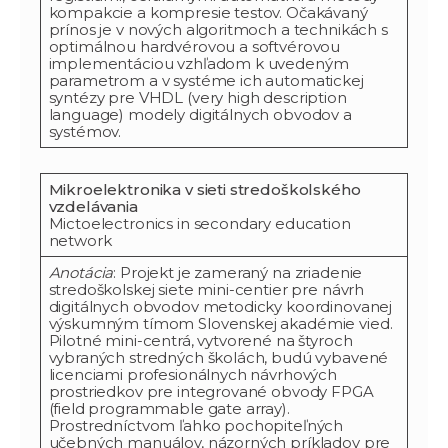
kompakcie a kompresie testov. Očakávaný
prínos je v nových algoritmoch a technikách s
optimálnou hardvérovou a softvérovou
implementáciou vzhľadom k uvedeným
parametrom a v systéme ich automatickej
syntézy pre VHDL (very high description
language) modely digitálnych obvodov a
systémov.
Mikroelektronika v sieti stredoškolského
vzdelávania
Mictoelectronics in secondary education
network
Anotácia
: Projekt je zameraný na zriadenie
stredoškolskej siete mini-centier pre návrh
digitálnych obvodov metodicky koordinovanej
výskumným tímom Slovenskej akadémie vied.
Pilotné mini-centrá, vytvorené na štyroch
vybraných stredných školách, budú vybavené
licenciami profesionálnych návrhových
prostriedkov pre integrované obvody FPGA
(field programmable gate array).
Prostredníctvom ľahko pochopiteľných
učebných manuálov, názorných príkladov pre