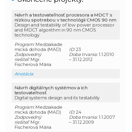
Návrh a testovateľnosť procesora a MDCT s
nízkou spotrebou v technológii CMOS 90 nm
Design and testability of low power processor
and MDCT algorithm in 90 nm CMOS
technology
Program:
Medziakade
mická dohoda (MAD)
ID:
23
Zodpovedný
Doba trvania:
1.1.2010
riešiteľ:
Mgr.
– 31.12.2012
Fischerová Mária
Anotácia
Návrh digitálnych systémov a ich
testovateľnosť
Digital systems design and its testability
Program:
Medziakade
mická dohoda (MAD)
ID:
24
Zodpovedný
Doba trvania:
1.1.2007
riešiteľ:
Mgr.
– 31.12.2009
Fischerová Mária