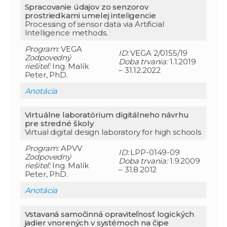
Spracovanie údajov zo senzorov
prostriedkami umelej inteligencie
Processing of sensor data via Artificial
Intelligence methods.
Program:
VEGA
ID:
VEGA 2/0155/19
Zodpovedný
Doba trvania:
1.1.2019
riešiteľ:
Ing. Malík
– 31.12.2022
Peter, PhD.
Anotácia
Virtuálne laboratórium digitálneho návrhu
pre stredné školy
Virtual digital design laboratory for high schools
Program:
APVV
ID:
LPP-0149-09
Zodpovedný
Doba trvania:
1.9.2009
riešiteľ:
Ing. Malík
– 31.8.2012
Peter, PhD.
Anotácia
Vstavaná samočinná opraviteľnosť logických
jadier vnorených v systémoch na čipe