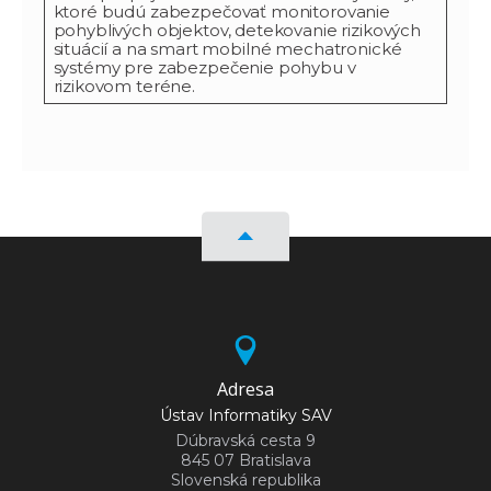
ktoré budú zabezpečovať monitorovanie
pohyblivých objektov, detekovanie rizikových
situácií a na smart mobilné mechatronické
systémy pre zabezpečenie pohybu v
rizikovom teréne.
Adresa
Ústav Informatiky SAV
Dúbravská cesta 9
845 07 Bratislava
Slovenská republika