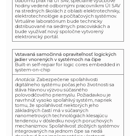
odbornú prax na ÚI SAV, špeciálne výučbové
hodiny vedené odbornými pracovníkmi ÚI SAV
na stredných školách z oblasti elektrotechniky,
elektrotechnológie a počítačových systémov.
Virtuálne laboratórium bude technicky
distribuované na siedmych pracoviskách a
bude využívať nový spoločne vytvorený
elektronický portál.
Vstavaná samočinná opraviteľnosť logických
jadier vnorených v systémoch na čipe
Built-in self-repair for logic cores embedded in
system-on-chip
Anotácia
: Zabezpečenie spoľahlivosti
digitálneho systému počas jeho životnosti sa
stáva hlavnou výzvou súčasného
polovodičového priemyslu. Požiadavkou je
navrhnúť vysoko spoľahlivý systém, napriek
tomu, že spoľahlivosť niektorých jeho
základných častí má v súčasných
nanometrových technológiách klesajúcu
tendenciu v dôsledku nových poruchových
mechanizmov. Spoľahlivosť zložitých systémov
integrovaných na jednom čipe sa nedá