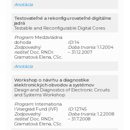
Anotácia
Testovateľné a rekonfigurovateľné digitálne
jadrá
Testable and Reconfigurable Digital Cores
Program:
Medzivládna
dohoda
ID:
14
Zodpovedný
Doba trvania:
1.1.2004
riešiteľ:
Doc. RNDr.
– 31.12.2007
Gramatová Elena, CSc.
Anotácia
Workshop o návrhu a diagnostike
elektronických obvodov a systémov
Design and Diagnostics of Electronic Circuits
and Systems Workshop
Program:
Internationa
l Visegrad Fund (IVF)
ID:
12745
Zodpovedný
Doba trvania:
1.2.2008
riešiteľ:
Doc. RNDr.
– 31.7.2008
Gramatová Elena, CSc.