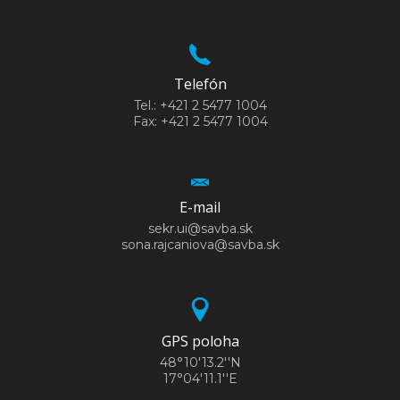
Telefón
Tel.: +421 2 5477 1004
Fax: +421 2 5477 1004
E-mail
sekr.ui@savba.sk
sona.rajcaniova@savba.sk
GPS poloha
48°10'13.2''N
17°04'11.1''E