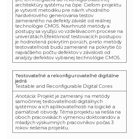
architektúry systému na čipe. Cieľom projektu
je vytvoriť metodiku pre návrh vhodného
hardvérového generovania testov
zameraného na defekty závislé od reálnej
technológie CMOS. Navrhnuté metódy a
postupy sa využijú vo vzdelávacom procese na
univerzitách.Efektívnosť testovacích postupov
je hodnotená pokrytím porúch, preto metódy
testovateľnosti budú zamerané na pokrytie čo
najväčšieho počtu defektov v závislosti od
analýzy defektov vybranej technológie CMOS.
Testovateľné a rekonfigurovateľné digitálne
jadrá
Testable and Reconfigurable Digital Cores
Anotácia
: Projekt je zameraný na metódy
samočinnej testovateľnosti digitálnych
systémov a ich aplikovateľnosti na logické a
pamäťové obvody. Téma projektu sa riešila na
oboch pracoviskách výmenou doktorandov a
mladých výskumných pracovníkov počas 3
rokov riešenia projektu.