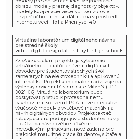
modely presnej sémantickej segmentácie
obrazu, modely presnej diagnostiky objektov,
modely kooperácie viacerých senzorov a
bezpečného prenosu dát, najmä v prostredí
Internetu vecí – IoT a Priemysel 4.0.
Virtuálne laboratórium digitálneho návrhu
pre stredné školy
Virtual digital design laboratory for high schools
Anotácia
: Cieľom projektu je vytvorenie
virtuálneho laboratória návrhu digitálnych
obvodov pre študentov stredných škôl
zameraných na elektrotechniku a aplikovanú
informatiku. Projekt kontinuálne nadväzuje na
výsledky dosiahnuté v projekte MikroN (LPP-
0021-06). Virtuálne laboratórium bude
poskytovať prístup k profesionálnemu
návrhovému softvéru FPGA, nové interaktívne
výučbové moduly a výučbové materiály na
návrh digitálnych obvodov. Projekt taktiež
zabezpečí pre pedagógov a študentov kurzy
používania návrhového softvéru s
metodickými príručkami, nové zadania pre
praktické maturitné práce študentov, súťaže a