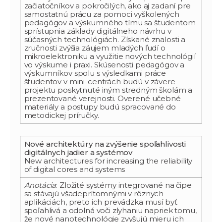
začiatočníkov a pokročilých, ako aj zadaní pre
samostatnú prácu za pomoci vyškolených
pedagógov a výskumného tímu sa študentom
sprístupnia základy digitálneho návrhu v
súčasných technológiách. Získané znalosti a
zručnosti zvýšia záujem mladých ľudí o
mikroelektroniku a využitie nových technológií
vo výskume i praxi. Skúsenosti pedagógov a
výskumníkov spolu s výsledkami práce
študentov v mini-centrách budú v závere
projektu poskytnuté iným stredným školám a
prezentované verejnosti. Overené učebné
materiály a postupy budú spracované do
metodickej príručky.
Nové architektúry na zvýšenie spoľahlivosti
digitálnych jadier a systémov
New architectures for increasing the reliability
of digital cores and systems
Anotácia
: Zložité systémy integrované na čipe
sa stávajú všadeprítomnými v rôznych
aplikáciách, preto ich prevádzka musí byť
spoľahlivá a odolná voči zlyhaniu napriek tomu,
že nové nanotechnológie zvyšujú mieru ich