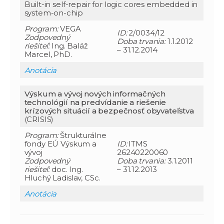
Built-in self-repair for logic cores embedded in
system-on-chip
Program:
VEGA
ID:
2/0034/12
Zodpovedný
Doba trvania:
1.1.2012
riešiteľ:
Ing. Baláž
– 31.12.2014
Marcel, PhD.
Anotácia
Výskum a vývoj nových informačných
technológií na predvídanie a riešenie
krízových situácií a bezpečnosť obyvateľstva
(CRISIS)
Program:
Štrukturálne
fondy EÚ Výskum a
ID:
ITMS
vývoj
26240220060
Zodpovedný
Doba trvania:
3.1.2011
riešiteľ:
doc. Ing.
– 31.12.2013
Hluchý Ladislav, CSc.
Anotácia