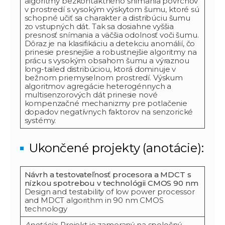
algoritmy bezkontaktného snímania povrchov
v prostredí s vysokým výskytom šumu, ktoré sú
schopné učiť sa charakter a distribúciu šumu
zo vstupných dát. Tak sa dosiahne vyššia
presnosť snímania a väčšia odolnosť voči šumu.
Dôraz je na klasifikáciu a detekciu anomálií, čo
prinesie presnejšie a robustnejšie algoritmy na
prácu s vysokým obsahom šumu a výraznou
long-tailed distribúciou, ktorá dominuje v
bežnom priemyselnom prostredí. Výskum
algoritmov agregácie heterogénnych a
multisenzorových dát prinesie nové
kompenzačné mechanizmy pre potlačenie
dopadov negatívnych faktorov na senzorické
systémy.
Ukončené projekty (anotácie):
Návrh a testovateľnosť procesora a MDCT s
nízkou spotrebou v technológii CMOS 90 nm
Design and testability of low power processor
and MDCT algorithm in 90 nm CMOS
technology
Anotácia
: Projekt je zameraný na spoločný