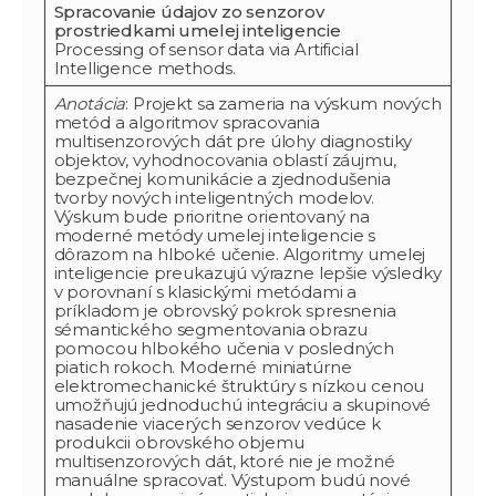
Spracovanie údajov zo senzorov
prostriedkami umelej inteligencie
Processing of sensor data via Artificial
Intelligence methods.
Anotácia
: Projekt sa zameria na výskum nových
metód a algoritmov spracovania
multisenzorových dát pre úlohy diagnostiky
objektov, vyhodnocovania oblastí záujmu,
bezpečnej komunikácie a zjednodušenia
tvorby nových inteligentných modelov.
Výskum bude prioritne orientovaný na
moderné metódy umelej inteligencie s
dôrazom na hlboké učenie. Algoritmy umelej
inteligencie preukazujú výrazne lepšie výsledky
v porovnaní s klasickými metódami a
príkladom je obrovský pokrok spresnenia
sémantického segmentovania obrazu
pomocou hlbokého učenia v posledných
piatich rokoch. Moderné miniatúrne
elektromechanické štruktúry s nízkou cenou
umožňujú jednoduchú integráciu a skupinové
nasadenie viacerých senzorov vedúce k
produkcii obrovského objemu
multisenzorových dát, ktoré nie je možné
manuálne spracovať. Výstupom budú nové