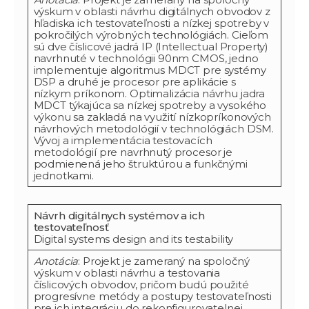
výskum v oblasti návrhu digitálnych obvodov z
hľadiska ich testovateľnosti a nízkej spotreby v
pokročilých výrobných technológiách. Cieľom
sú dve číslicové jadrá IP (Intellectual Property)
navrhnuté v technológii 90nm CMOS, jedno
implementuje algoritmus MDCT pre systémy
DSP a druhé je procesor pre aplikácie s
nízkym príkonom. Optimalizácia návrhu jadra
MDCT týkajúca sa nízkej spotreby a vysokého
výkonu sa zakladá na využití nízkopríkonových
návrhových metodológií v technológiách DSM.
Vývoj a implementácia testovacích
metodológií pre navrhnutý procesor je
podmienená jeho štruktúrou a funkčnými
jednotkami.
Návrh digitálnych systémov a ich
testovateľnosť
Digital systems design and its testability
Anotácia
: Projekt je zameraný na spoločný
výskum v oblasti návrhu a testovania
číslicových obvodov, pričom budú použité
progresívne metódy a postupy testovateľnosti
pre ich integráciu do rekonfigurovatelnej