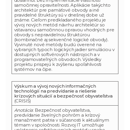
dosiahnuť bez implementácie vlastnosti
samočinnej opraviteľnosti. Aplikácie takýchto
architektúr pre pamäťové obvody a iné
pravidelné štruktúry sú v dnešnej dobe už
známe. Cieľom predkladaného projektu je
vývoj nových metód návrhu architektúr so
vstavanou samočinnou opravou vhodných pre
obvody s nepravidelnou štruktúrou
(kombinačné aj sekvenčné logické obvody).
Vyvinuté nové metódy budú overené na
vybraných typoch logických jadier simuláciou v
dostupných softvérových nástrojoch a v
programovateľných obvodoch. Výsledky
projektu prispejú k zvýšeniu spoľahlivosti
systémov na čipe.
Výskum a vývoj nových informačných
technológií na predvídanie a riešenie
krízových situácií a bezpečnosť obyvateľstva
(CRISIS)
Anotácia
: Bezpečnosť obyvateľstva,
predvídanie živelných pohrôm a krízový
manažment patria v súčasnosti k aktuálnym
témam v spoločnosti. Rozvoj IT umožňuje
uplatnenie sofistikovaných metód v snahe