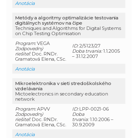
Anotácia
Metódy a algoritmy optimalizácie testovania
digitálnych systémov na čipe
Techniques and Algorithms for Digital Systems
on Chip Testing Optimisation
Program:
VEGA
ID:
2/5123/27
Zodpovedný
Doba trvania:
1.1.2005
riešiteľ:
Doc. RNDr.
– 31.12.2007
Gramatová Elena, CSc.
Anotácia
Mikroelektronika v sieti stredoškolského
vzdelávania
Mictoelectronics in secondary education
network
Program:
APVV
ID:
LPP-0021-06
Zodpovedný
Doba
riešiteľ:
Doc. RNDr.
trvania:
1.10.2006 –
Gramatová Elena, CSc.
30.9.2009
Anotácia