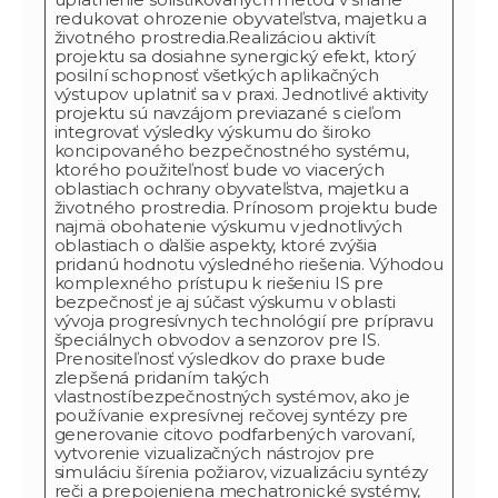
redukovat ohrozenie obyvateľstva, majetku a
životného prostredia.Realizáciou aktivít
projektu sa dosiahne synergický efekt, ktorý
posilní schopnosť všetkých aplikačných
výstupov uplatniť sa v praxi. Jednotlivé aktivity
projektu sú navzájom previazané s cieľom
integrovať výsledky výskumu do široko
koncipovaného bezpečnostného systému,
ktorého použiteľnosť bude vo viacerých
oblastiach ochrany obyvateľstva, majetku a
životného prostredia. Prínosom projektu bude
najmä obohatenie výskumu v jednotlivých
oblastiach o ďalšie aspekty, ktoré zvýšia
pridanú hodnotu výsledného riešenia. Výhodou
komplexného prístupu k riešeniu IS pre
bezpečnosť je aj súčast výskumu v oblasti
vývoja progresívnych technológií pre prípravu
špeciálnych obvodov a senzorov pre IS.
Prenositeľnosť výsledkov do praxe bude
zlepšená pridaním takých
vlastnostíbezpečnostných systémov, ako je
používanie expresívnej rečovej syntézy pre
generovanie citovo podfarbených varovaní,
vytvorenie vizualizačných nástrojov pre
simuláciu šírenia požiarov, vizualizáciu syntézy
reči a prepojeniena mechatronické systémy,