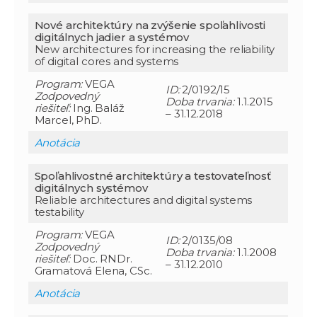
Nové architektúry na zvýšenie spoľahlivosti
digitálnych jadier a systémov
New architectures for increasing the reliability
of digital cores and systems
Program:
VEGA
ID:
2/0192/15
Zodpovedný
Doba trvania:
1.1.2015
riešiteľ:
Ing. Baláž
– 31.12.2018
Marcel, PhD.
Anotácia
Spoľahlivostné architektúry a testovateľnosť
digitálnych systémov
Reliable architectures and digital systems
testability
Program:
VEGA
ID:
2/0135/08
Zodpovedný
Doba trvania:
1.1.2008
riešiteľ:
Doc. RNDr.
– 31.12.2010
Gramatová Elena, CSc.
Anotácia