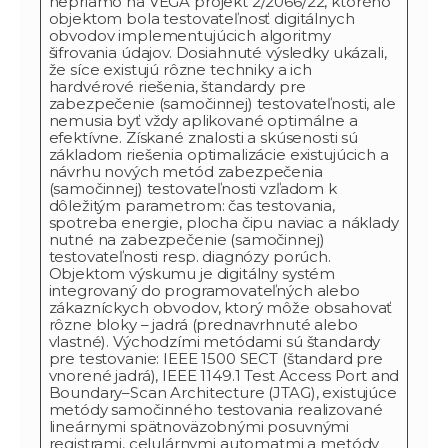
nepriamo na VEGA projekt 2/2066/22, ktorého
objektom bola testovateľnosť digitálnych
obvodov implementujúcich algoritmy
šifrovania údajov. Dosiahnuté výsledky ukázali,
že síce existujú rôzne techniky a ich
hardvérové riešenia, štandardy pre
zabezpečenie (samočinnej) testovateľnosti, ale
nemusia byť vždy aplikované optimálne a
efektívne. Získané znalosti a skúsenosti sú
základom riešenia optimalizácie existujúcich a
návrhu nových metód zabezpečenia
(samočinnej) testovateľnosti vzľadom k
dôležitým parametrom: čas testovania,
spotreba energie, plocha čipu naviac a náklady
nutné na zabezpečenie (samočinnej)
testovateľnosti resp. diagnózy porúch.
Objektom výskumu je digitálny systém
integrovaný do programovateľných alebo
zákazníckych obvodov, ktorý môže obsahovať
rôzne bloky – jadrá (prednavrhnuté alebo
vlastné). Východzími metódami sú štandardy
pre testovanie: IEEE 1500 SECT (štandard pre
vnorené jadrá), IEEE 1149.1 Test Access Port and
Boundary–Scan Architecture (JTAG), existujúce
metódy samočinného testovania realizované
lineárnymi spätnoväzobnými posuvnými
registrami, celulárnymi automatmi a metódy