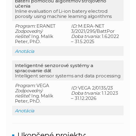
batérií pomocou algoritmov strojového
učenia
Inline evaluation of Li-ion batery electrod
porosity using machine learning algorithms
Program:
ERANET
ID:
M.ERA-NET
Zodpovedný
3/2021/295/BattPor
riešiteľ:
Ing. Malík
Doba trvania:
1.6.2022
Peter, PhD.
– 31.5.2025
Anotácia
Inteligentné senzorové systémy a
spracovanie dát
Intelligent sensor systems and data processing
Program:
VEGA
ID:
VEGA 2/0135/23
Zodpovedný
Doba trvania:
1.1.2023
riešiteľ:
Ing. Malík
– 31.12.2026
Peter, PhD.
Anotácia
Ukončené projekty: