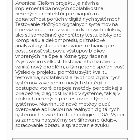
Anotácia
: Cieľom projektu je návrh a
implementácia nových spoľahlivostne
riešených architektúr pre diagnózu a
opraviteľnosť porúch v digitálnych systémoch.
Testovanie zložitých digitálnych systémov na
čipe vyžaduje čoraz viac hardvérových blokov,
ako sú samočinné generátory testu, bloky pre
kompresiu a dekompresiu, príznakové
analyzátory, štandardizované rozhrania pre
dostupnosť vstupov a výstupov blokov
vnorených na čipe a rôzne typy riadenia.
Zvyšovaním veľkosti testovacieho hardvéru
vzniká nový problém, a tým je jeho spoľahlivosť.
Výsledky projektu pomôžu zvýšiť kvalitu
testovania, spoľahlivosť a životnosť digitálnych
systémov zavedením nových stratégií a
postupov, ktoré prepoja metódy periodickej a
priebežnej diagnostiky ako v systéme, tak aj v
blokoch určených pre testovanie týchto
systémov. Navrhnuté nové metódy budú
overované aplikáciou na reálnych digitálnych
systémoch s využitím technológie FPGA. Výber
sa zameria na systémy pre šifrovanie údajov,
spracovanie obrazu a spracovanie zvuku.