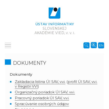
ÚSTAV INFORMATIKY
SLOVENSKEJ
AKADÉMIE VIED,
v. v. i.
EN
DOKUMENTY
Dokumenty
Zakladacia listina ÚI SAV, v.v.i.
(
profil ÚI SAV, v.v.i.
v Registri VVI
)
Organizačný poriadok ÚI SAV, v.v.i.
Pracovný poriadok ÚI SAV, v.v.i.
Spracúvanie osobných údajov