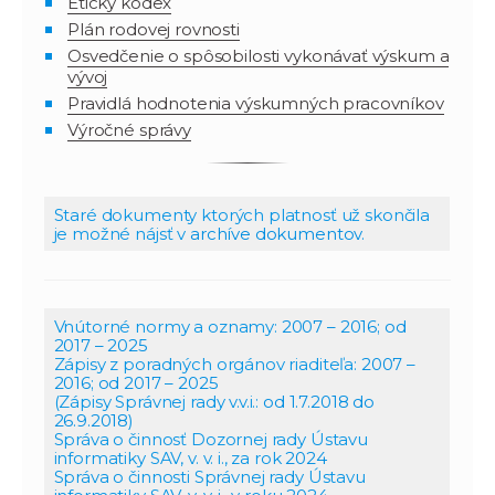
Etický kódex
Plán rodovej rovnosti
Osvedčenie o spôsobilosti vykonávať výskum a
vývoj
Pravidlá hodnotenia výskumných pracovníkov
Výročné správy
Staré dokumenty ktorých platnosť už skončila
je možné nájsť v
archíve dokumentov
.
Vnútorné normy a oznamy:
2007 – 2016
;
od
2017 – 2025
Zápisy z poradných orgánov riaditeľa:
2007 –
2016
;
od 2017 – 2025
(Zápisy Správnej rady v.v.i.:
od 1.7.2018 do
26.9.2018
)
Správa o činnosť Dozornej rady Ústavu
informatiky SAV, v. v. i., za rok
2024
Správa o činnosti Správnej rady Ústavu