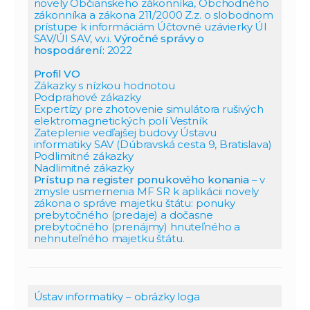
novely Občianskeho zákonníka, Obchodného
zákonníka a zákona 211/2000 Z.z. o slobodnom
prístupe k informáciám
Účtovné uzávierky ÚI
SAV/ÚI SAV, v.v.i.
Výročné správy o
hospodárení:
2022
Profil VO
Zákazky s nízkou hodnotou
Podprahové zákazky
Expertízy pre zhotovenie simulátora rušivých
elektromagnetických polí Vestník
Zateplenie vedľajšej budovy Ústavu
informatiky SAV (Dúbravská cesta 9, Bratislava)
Podlimitné zákazky
Nadlimitné zákazky
Prístup na register ponukového konania
– v
zmysle usmernenia MF SR k aplikácii novely
zákona o správe majetku štátu: ponuky
prebytočného (predaje) a dočasne
prebytočného (prenájmy) hnuteľného a
nehnuteľného majetku štátu.
Ústav informatiky – obrázky loga