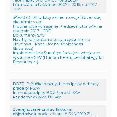
informatiky SAV, v. v. i., v roku
2024
Formuláre a tlačivá:
od 2007 – 2016
;
od 2017 –
2021
SAV2020: Dlhodobý zámer rozvoja Slovenskej
akadémie
vied
Programové vyhlásenie Predsedníctva SAV na
obdobie 2017 – 2021
Dokumenty SAV
Návrhy na zlepšenie vedy a výskumu na
Slovensku (Rada Učenej spoločnosti
Slovenska)
Implementácia Stratégie ľudských zdrojov vo
výskume v SAV (Human Resources Strategy for
Researchers)
BOZP: Príručka právnych predpisov ochrany
práce pre SAV
Interné predpisy BOZP pre ÚI SAV
Pandemický plán ÚI SAV
Zverejňovanie zmlúv, faktúr a
objednávok
podľa zákona č. 546/2010 Z.z. –