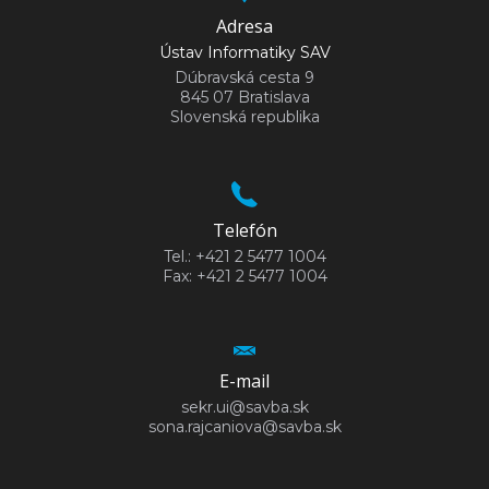
Adresa
Ústav Informatiky SAV
Dúbravská cesta 9
845 07 Bratislava
Slovenská republika
Telefón
Tel.: +421 2 5477 1004
Fax: +421 2 5477 1004
E-mail
sekr.ui@savba.sk
sona.rajcaniova@savba.sk