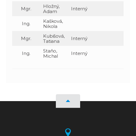
Hložný,
Mgr.
Interný
Adam
Kašková,
Ing.
Nikola
Kubišová,
Mgr.
Interný
Tatiana
Staňo,
Ing.
Interný
Michal