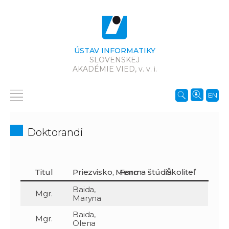
ÚSTAV INFORMATIKY
SLOVENSKEJ
AKADÉMIE VIED,
v. v. i.
EN
Doktorandi
Titul
Priezvisko, Meno
Forma štúdia
Školiteľ
Baida,
Mgr.
Maryna
Baida,
Mgr.
Olena