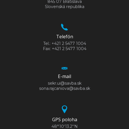
845 07 Bratislava
Slovenská republika
Telefón
Tel.: +421 2 5477 1004
Fax: +421 2 5477 1004
E-mail
sekr.ui@savba.sk
sona.rajcaniova@savba.sk
GPS poloha
48°10'13.2''N