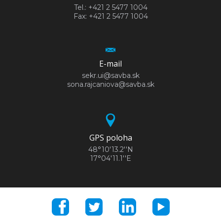
Tel.: +421 2 5477 1004
Fax: +421 2 5477 1004
E-mail
sekr.ui@savba.sk
sona.rajcaniova@savba.sk
GPS poloha
48°10'13.2''N
17°04'11.1''E