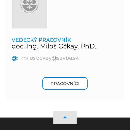
VEDECKÝ PRACOVNÍK
doc. Ing. Miloš Očkay, PhD.
@:
milos.ockay@savba.sk
PRACOVNÍCI