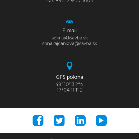
Fax: +421 2 5477 1004
E-mail
sekr.ui@savba.sk
sona.rajcaniova@savba.sk
GPS poloha
48°10'13.2''N
17°04'11.1''E