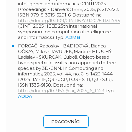
intelligence and informatics : CINTI 2025.
Proceedings. - Danvers : IEEE, 2025, p. 217-222.
ISBN 979-8-3315-5291-6. Dostupné na:
https://doi.org/10.1109/CINTI67731.2025.11311795
(CINTI 2025 : IEEE 25th international
symposium on computational intelligence
and informatics.) Typ:
ADMB
FORGÁČ, Radoslav - BADIDOVÁ, Bianca -
OČKAY, Miloš - JAVUREK, Martin - HLUCHÝ,
Ladislav - SKURČÁK, Ľuboš. Object-based
hyperspectral classification approach to tree
species by 3D-CNN. In Computing and
informatics, 2025, vol. 44, no. 6, p. 1423-1444.
(2024: 1.7 - IF, Q3 - JCR, 0.33 - SJR, Q3 - SJR).
ISSN 1335-9150. Dostupné na:
https://doi.org/10.31577/cai_2025_6_1423
Typ:
ADDA
PRACOVNÍCI