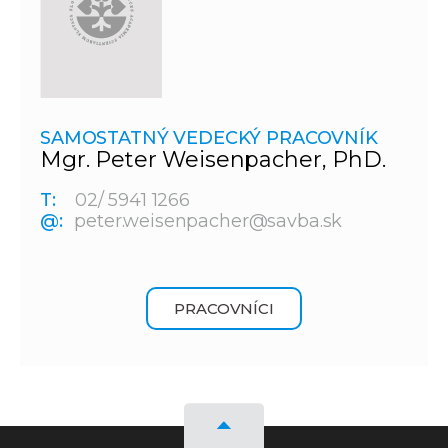
SAMOSTATNÝ VEDECKÝ PRACOVNÍK
Mgr. Peter Weisenpacher, PhD.
T:
02/ 5941 1266
@:
peter.weisenpacher@savba.sk
PRACOVNÍCI