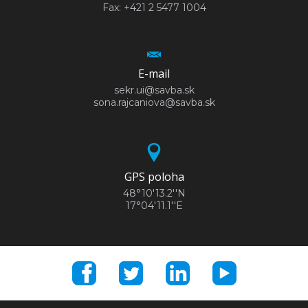
Fax: +421 2 5477 1004
E-mail
sekr.ui@savba.sk
sona.rajcaniova@savba.sk
GPS poloha
48°10'13.2''N
17°04'11.1''E