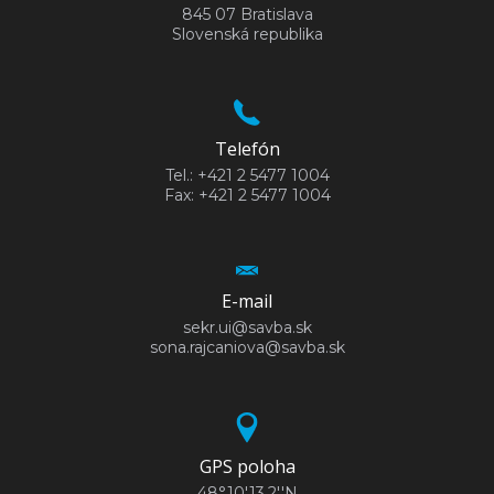
845 07 Bratislava
Slovenská republika
Telefón
Tel.: +421 2 5477 1004
Fax: +421 2 5477 1004
E-mail
sekr.ui@savba.sk
sona.rajcaniova@savba.sk
GPS poloha
48°10'13.2''N