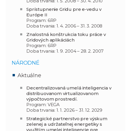
Doba trvania: 1. 5. 2008 – 30. 4. 2010
Sprístupnenie Gridu pre e-vedu v
Európe II
Program: 6RP
Doba trvania: 1. 4. 2006 – 31. 3. 2008
Znalostná konštrukcia toku práce v
Gridových aplikáciách
Program: 6RP
Doba trvania: 1. 9. 2004 – 28. 2. 2007
NÁRODNÉ
Aktuálne
Decentralizovaná umelá inteligencia v
distribuovanom virtualizovanom
výpočtovom prostredí.
Program: VEGA
Doba trvania: 1. 1. 2026 – 31. 12. 2029
Strategické partnerstvo pre výskum
zelenej a udržateľnej energetiky s
využitím umelej inteligencie pre