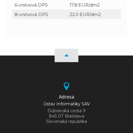
6-vrstvová DPS
17.8 EUR/dm2
8-vrstvová DPS
22.0 EUR/dm2
Adresa
Ústav Informatiky SAV
Dúbravská cesta 9
845 07 Bratislava
Slovenská republika