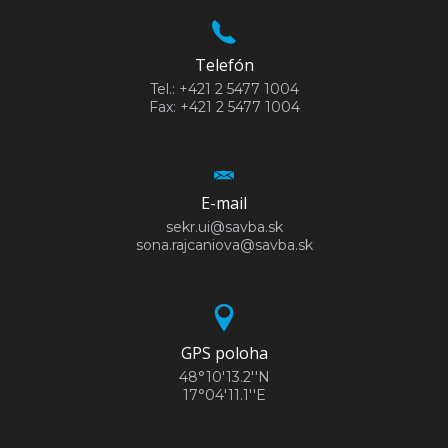
Telefón
Tel.: +421 2 5477 1004
Fax: +421 2 5477 1004
E-mail
sekr.ui@savba.sk
sona.rajcaniova@savba.sk
GPS poloha
48°10'13.2''N
17°04'11.1''E