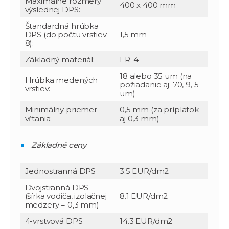
Maximálne rozmery
400 x 400 mm
výslednej DPS:
Štandardná hrúbka
DPS (do počtu vrstiev
1,5 mm
8):
Základný materiál:
FR-4
18 alebo 35 um (na
Hrúbka medených
požiadanie aj: 70, 9, 5
vrstiev:
um)
Minimálny priemer
0,5 mm (za príplatok
vŕtania:
aj 0,3 mm)
Základné ceny
Jednostranná DPS
3.5 EUR/dm2
Dvojstranná DPS
(šírka vodiča, izolačnej
8.1 EUR/dm2
medzery = 0,3 mm)
4-vrstvová DPS
14.3 EUR/dm2