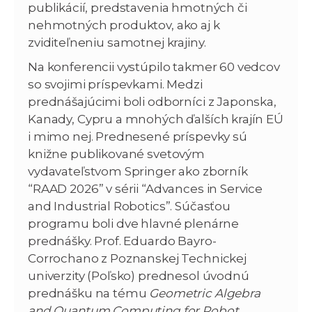
publikácií, predstavenia hmotných či
nehmotných produktov, ako aj k
zviditeľneniu samotnej krajiny.
Na konferencii vystúpilo takmer 60 vedcov
so svojimi príspevkami. Medzi
prednášajúcimi boli odborníci z Japonska,
Kanady, Cypru a mnohých ďalších krajín EÚ
i mimo nej. Prednesené príspevky sú
knižne publikované svetovým
vydavateľstvom Springer ako zborník
“RAAD 2026” v sérii “Advances in Service
and Industrial Robotics”. Súčasťou
programu boli dve hlavné plenárne
prednášky. Prof. Eduardo Bayro-
Corrochano z Poznanskej Technickej
univerzity (Poľsko) prednesol úvodnú
prednášku na tému
Geometric Algebra
and Quantum Computing for Robot