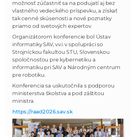
možnosť zúčastniť sa na podujatí aj bez
vlastného vedeckého príspevku, a získať
tak cenné skúsenosti a nové poznatky
priamo od svetových expertov.
Organizátorom konferencie bol Ústav
informatiky SAV, v.v.i. v spolupráci so
Strojníckou fakultou STU, Slovenskou
spoločnosťou pre kybernetiku a
informatiku pri SAV a Národným centrum
pre robotiku.
Konferencia sa uskutočnila s podporou
ministerstva školstva a pod záštitou
ministra.
https://raad2026.sav.sk