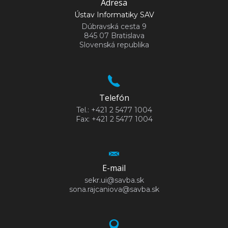
Adresa
Ústav Informatiky SAV
Dúbravská cesta 9
845 07 Bratislava
Slovenská republika
Telefón
Tel.: +421 2 5477 1004
Fax: +421 2 5477 1004
E-mail
sekr.ui@savba.sk
sona.rajcaniova@savba.sk