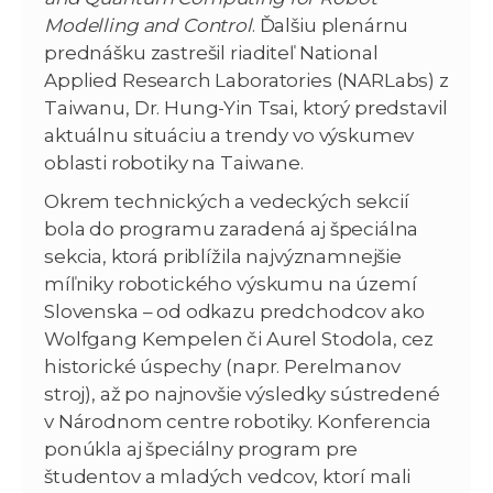
Modelling and Control
. Ďalšiu plenárnu
prednášku zastrešil riaditeľ National
Applied Research Laboratories (NARLabs) z
Taiwanu, Dr. Hung-Yin Tsai, ktorý predstavil
aktuálnu situáciu a trendy vo výskumev
oblasti robotiky na Taiwane.
Okrem technických a vedeckých sekcií
bola do programu zaradená aj špeciálna
sekcia, ktorá priblížila najvýznamnejšie
míľniky robotického výskumu na území
Slovenska – od odkazu predchodcov ako
Wolfgang Kempelen či Aurel Stodola, cez
historické úspechy (napr. Perelmanov
stroj), až po najnovšie výsledky sústredené
v Národnom centre robotiky. Konferencia
ponúkla aj špeciálny program pre
študentov a mladých vedcov, ktorí mali