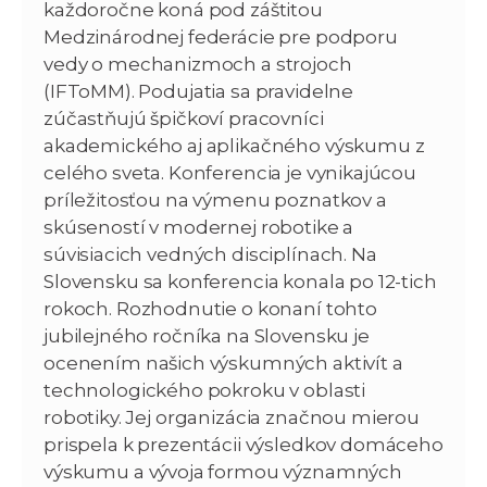
každoročne koná pod záštitou
Medzinárodnej federácie pre podporu
vedy o mechanizmoch a strojoch
(IFToMM). Podujatia sa pravidelne
zúčastňujú špičkoví pracovníci
akademického aj aplikačného výskumu z
celého sveta. Konferencia je vynikajúcou
príležitosťou na výmenu poznatkov a
skúseností v modernej robotike a
súvisiacich vedných disciplínach. Na
Slovensku sa konferencia konala po 12-tich
rokoch. Rozhodnutie o konaní tohto
jubilejného ročníka na Slovensku je
ocenením našich výskumných aktivít a
technologického pokroku v oblasti
robotiky. Jej organizácia značnou mierou
prispela k prezentácii výsledkov domáceho
výskumu a vývoja formou významných