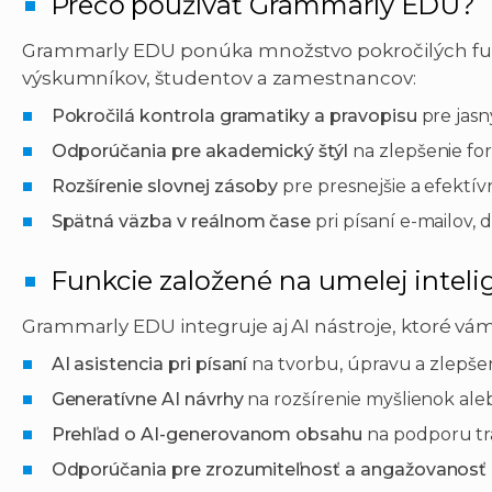
Prečo používať Grammarly EDU?
Grammarly EDU ponúka množstvo pokročilých funk
výskumníkov, študentov a zamestnancov:
Pokročilá kontrola gramatiky a pravopisu
pre jasn
Odporúčania pre akademický štýl
na zlepšenie for
Rozšírenie slovnej zásoby
pre presnejšie a efektív
Spätná väzba v reálnom čase
pri písaní e-mailov,
Funkcie založené na umelej inteli
Grammarly EDU integruje aj AI nástroje, ktoré vá
AI asistencia pri písaní
na tvorbu, úpravu a zlepše
Generatívne AI návrhy
na rozšírenie myšlienok ale
Prehľad o AI-generovanom obsahu
na podporu tr
Odporúčania pre zrozumiteľnosť a angažovanosť