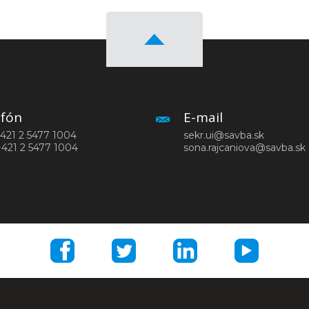
efón
E-mail
 +421 2 5477 1004
sekr.ui@savba.sk
+421 2 5477 1004
sona.rajcaniova@savba.sk