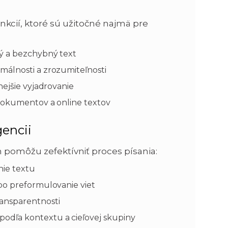
cií, ktoré sú užitočné najmä pre
ý a bezchybný text
málnosti a zrozumiteľnosti
nejšie vyjadrovanie
 dokumentov a online textov
gencii
m pomôžu zefektívniť proces písania:
nie textu
bo preformulovanie viet
ansparentnosti
podľa kontextu a cieľovej skupiny