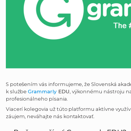
S potešením vás informujeme, že Slovenská akadém
k službe
Grammarly
EDU
, výkonnému nástroju 
profesionálneho písania.
Viacerí kolegovia už túto platformu aktívne využí
záujem, neváhajte nás kontaktovať.