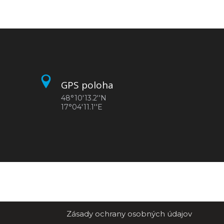
GPS poloha
48°10'13.2''N
17°04'11.1''E
Zásady ochrany osobných údajov