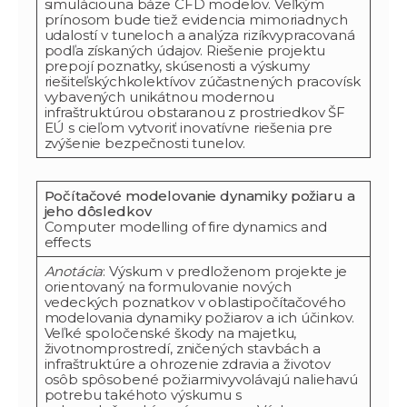
simuláciouna báze CFD modelov. Veľkým
prínosom bude tiež evidencia mimoriadnych
udalostí v tuneloch a analýza rizíkvypracovaná
podľa získaných údajov. Riešenie projektu
prepojí poznatky, skúsenosti a výskumy
riešiteľskýchkolektívov zúčastnených pracovísk
vybavených unikátnou modernou
infraštruktúrou obstaranou z prostriedkov ŠF
EÚ s cieľom vytvoriť inovatívne riešenia pre
zvýšenie bezpečnosti tunelov.
Počítačové modelovanie dynamiky požiaru a
jeho dôsledkov
Computer modelling of fire dynamics and
effects
Anotácia
: Výskum v predloženom projekte je
orientovaný na formulovanie nových
vedeckých poznatkov v oblastipočítačového
modelovania dynamiky požiarov a ich účinkov.
Veľké spoločenské škody na majetku,
životnomprostredí, zničených stavbách a
infraštruktúre a ohrozenie zdravia a životov
osôb spôsobené požiarmivyvolávajú naliehavú
potrebu takéhoto výskumu s