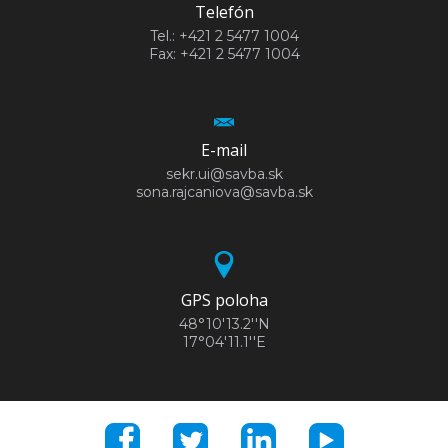
Telefón
Tel.: +421 2 5477 1004
Fax: +421 2 5477 1004
E-mail
sekr.ui@savba.sk
sona.rajcaniova@savba.sk
GPS poloha
48°10'13.2''N
17°04'11.1''E