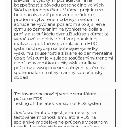
stavbám s vysokými požiadavkami na
bezpečnosť z dôvodu potenciálne veľkých
škôd v prípadepožiaru. V rámci projektu sa
bude analyzovať prirodzené prúdenie,
prúdenie vytvorené núdzovým vetraním
aprúdenie vyvolané požiarom ako aj šírenie
dymu so zameraním na rýchlostné polia a
profily a stratifikáciu dymu.Budú sa skúmať aj
výpočtové aspekty efektívnej paralelnej
realizácie počítačovej simulácie na HPC
systémoch.Využijú sa doterajšie výsledky
výskumu, skúsenosti a získané experimentálne
údaje. Výskum je v súlade sosúčasnými trendmi
a požiadavkami komunity výskumníkov
požiarov a vývojárov simulačných systémov
spotenciálom mať významný spoločenský
dopad.
Testovanie najnovšej verzie simulátora
požiarov FDS
Testing of the latest version of FDS system
Anotácia
: Tento projekt je zameraný na
testovanie možnosti simulátora FDS na
spoľahlivé modelovanie prúdenia v cestnom
tuneli. Hlavným cieľom projektu je získať