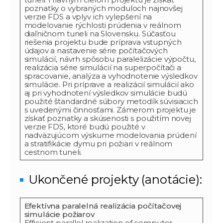
poznatky o vybraných moduloch najnovšej
verzie FDS a vplyv ich vylepšení na
modelovanie rýchlosti prúdenia v reálnom
diaľničnom tuneli na Slovensku. Súčasťou
riešenia projektu bude príprava vstupných
údajov a nastavenie série počítačových
simulácií, návrh spôsobu paralelizácie výpočtu,
realizácia série simulácií na superpočítači a
spracovanie, analýza a vyhodnotenie výsledkov
simulácie. Pri príprave a realizácií simulácií ako
aj pri vyhodnotení výsledkov simulácie budú
použité štandardné súbory metodík súvisiacich
s uvedenými činnosťami. Zámerom projektu je
získať poznatky a skúsenosti s použitím novej
verzie FDS, ktoré budú použité v
nadväzujúcom výskume modelovania prúdení
a stratifikácie dymu pri požiari v reálnom
cestnom tuneli.
Ukončené projekty (anotácie):
Efektívna paralelná realizácia počítačovej
simulácie požiarov
Efficient parallel realization of computer