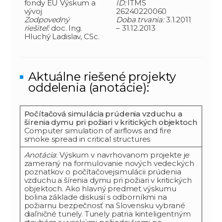
fondy EÚ Výskum a
ID:
ITMS
vývoj
26240220060
Zodpovedný
Doba trvania:
3.1.2011
riešiteľ:
doc. Ing.
– 31.12.2013
Hluchý Ladislav, CSc.
Aktuálne riešené projekty
oddelenia (anotácie):
Počítačová simulácia prúdenia vzduchu a
šírenia dymu pri požiari v kritických objektoch
Computer simulation of airflows and fire
smoke spread in critical structures
Anotácia
: Výskum v navrhovanom projekte je
zameraný na formulovanie nových vedeckých
poznatkov o počítačovejsimulácii prúdenia
vzduchu a šírenia dymu pri požiari v kritických
objektoch. Ako hlavný predmet výskumu
bolina základe diskusií s odborníkmi na
požiarnu bezpečnosť na Slovensku vybrané
diaľničné tunely. Tunely patria kinteligentným