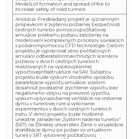
Models of formation and spread of fire to
increase safety of road tunnels
Anotácia
: Predkladaný projekt je významným
príspevkom k zvýšeniu požiarnej bezpečnosti
cestných tunelov pomocoupočítačovej
simulácie priebehu požiaru založenej na
modelovaní komplexných procesov súvisiacich
s požiarompomocou CFD technológie. Cieľom
projektu je vypracovať sériu počítačových
simulácií odberateľomnavrhnutých scenárov
požiarov v dvoch cestných tuneloch
realizovaných na vysokovýkonnej
výpočtovejinfraštruktúre na SAV. Súčasťou
projektu bude výskum vhodného spôsobu
paralelizácie výpočtu simulácie scieľom
dosiahnuť podstatné zrýchlenie výpočtu bez
negatívneho vplyvu na presnosť výpočtu,
výskum vplyvupožiarnej ventilácie na vrstvenie
dymu v tunelovej rúre a vykonanie
experimentov v dvoch cestných tuneloch
insitu. V rámci projektu bude rozšírené
unikátne zariadenie „Systém riadenia tunelov“
(SRT) na Žilinskej univerzitev Žiline o vizualizácie
stratifikácie dymu pri požiari vo virtuálnom
tuneli v SRT vytvorené počítačovou