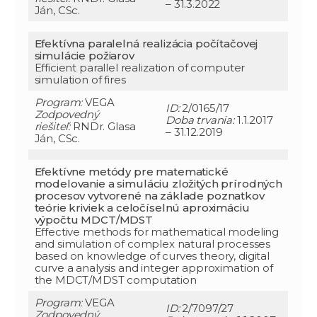
– 31.3.2022
Ján, CSc.
Efektívna paralelná realizácia počítačovej
simulácie požiarov
Efficient parallel realization of computer
simulation of fires
Program:
VEGA
ID:
2/0165/17
Zodpovedný
Doba trvania:
1.1.2017
riešiteľ:
RNDr. Glasa
– 31.12.2019
Ján, CSc.
Efektívne metódy pre matematické
modelovanie a simuláciu zložitých prírodných
procesov vytvorené na základe poznatkov
teórie kriviek a celočíselnú aproximáciu
výpočtu MDCT/MDST
Effective methods for mathematical modeling
and simulation of complex natural processes
based on knowledge of curves theory, digital
curve a analysis and integer approximation of
the MDCT/MDST computation
Program:
VEGA
ID:
2/7097/27
Zodpovedný