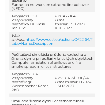
požiarov
European network on extreme fire behavior
(NERO)
Program:
COST
ID:
CA22164
Zodpovedný
Doba
riešiteľ:
RNDr. Glasa
trvania:
17.10.2023 –
Ján, CSc.
16.10.2027
Web
stránka:
https://www.cost.eu/actions/CA22164/#
tabs+Name:Description
Počítačová simulácia prúdenia vzduchu a
šírenia dymu pri požiari v kritických objektoch
Computer simulation of airflows and fire
smoke spread in critical structures
Program:
VEGA
Zodpovedný
ID:
VEGA 2/0096/24
riešiteľ:
Mgr.
Doba trvania:
1.1.2024
Weisenpacher Peter,
– 31.12.2027
PhD.
Simulácia šírenia dymu v cestnom tuneli
pomocou FDS