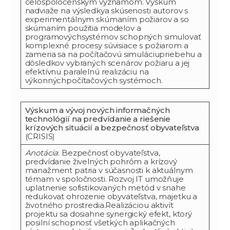
celospoločenským významom. Výskum
nadviaže na výsledkya skúsenosti autorov s
experimentálnym skúmaním požiarov a so
skúmaním použitia modelov a
programovýchsystémov schopných simulovať
komplexné procesy súvisiace s požiarom a
zameria sa na počítačovú simuláciupriebehu a
dôsledkov vybraných scenárov požiaru a jej
efektívnu paralelnú realizáciu na
výkonnýchpočítačových systémoch.
Výskum a vývoj nových informačných
technológií na predvídanie a riešenie
krízových situácií a bezpečnosť obyvateľstva
(CRISIS)
Anotácia
: Bezpečnosť obyvateľstva,
predvídanie živelných pohrôm a krízový
manažment patria v súčasnosti k aktuálnym
témam v spoločnosti. Rozvoj IT umožňuje
uplatnenie sofistikovaných metód v snahe
redukovat ohrozenie obyvateľstva, majetku a
životného prostredia.Realizáciou aktivít
projektu sa dosiahne synergický efekt, ktorý
posilní schopnosť všetkých aplikačných