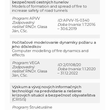
bezpečnosti cestných tunelov
Models of formation and spread of fire to
increase safety of road tunnels
Program:
APVV
ID:
APVV-15-0340
Zodpovedný
Doba trvania:
1.7.2016
riešiteľ:
RNDr. Glasa
– 30.6.2019
Ján, CSc.
Počítačové modelovanie dynamiky požiaru a
jeho dôsledkov
Computer modelling of fire dynamics and
effects
Program:
VEGA
ID:
2/0108/20
Zodpovedný
Doba trvania:
1.1.2020
riešiteľ:
RNDr. Glasa
– 31.12.2022
Ján, CSc.
Výskum a vývoj nových informačných
technológií na predvídanie a riešenie
krízových situácií a bezpečnosť obyvateľstva
(CRISIS)
Program:
Štrukturálne