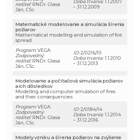
Doba trvania:
1.1.2007
riešiteľ:
RNDr. Glasa
– 31.12.2009
Ján, CSc.
Matematické modelovanie a simulácia šírenia
požiarov
Mathematical modelling and simulation of fire
spread
Program:
VEGA
ID:
2/0216/10
Zodpovedný
Doba trvania:
1.1.2010
riešiteľ:
RNDr. Glasa
– 31.12.2013
Ján, CSc.
Modelovanie a počítačová simulácia požiarov
a ich dôsledkov
Modelling and computer simulation of fires
and their consequencies
Program:
VEGA
ID:
2/0184/14
Zodpovedný
Doba trvania:
1.1.2014
riešiteľ:
RNDr. Glasa
– 31.12.2016
Ján, CSc.
Modely vzniku a šírenia požiarov na zvýšenie