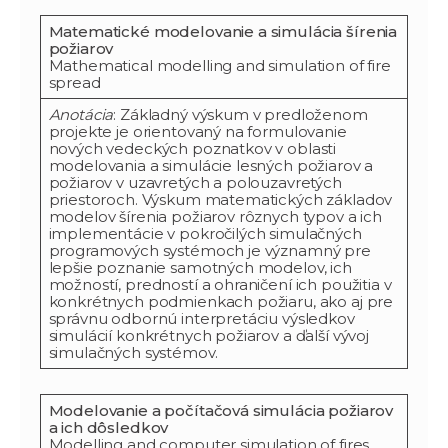
Matematické modelovanie a simulácia šírenia
požiarov
Mathematical modelling and simulation of fire
spread
Anotácia
: Základný výskum v predloženom
projekte je orientovaný na formulovanie
nových vedeckých poznatkov v oblasti
modelovania a simulácie lesných požiarov a
požiarov v uzavretých a polouzavretých
priestoroch. Výskum matematických základov
modelov šírenia požiarov rôznych typov a ich
implementácie v pokročilých simulačných
programových systémoch je významný pre
lepšie poznanie samotných modelov, ich
možností, predností a ohraničení ich použitia v
konkrétnych podmienkach požiaru, ako aj pre
správnu odbornú interpretáciu výsledkov
simulácií konkrétnych požiarov a ďalší vývoj
simulačných systémov.
Modelovanie a počítačová simulácia požiarov
a ich dôsledkov
Modelling and computer simulation of fires