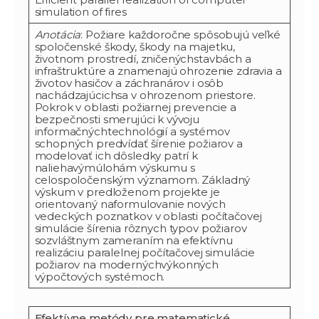
simulation of fires
Anotácia
: Požiare každoročne spôsobujú veľké
spoločenské škody, škody na majetku,
životnom prostredí, zničenýchstavbách a
infraštruktúre a znamenajú ohrozenie zdravia a
životov hasičov a záchranárov i osôb
nachádzajúcichsa v ohrozenom priestore.
Pokrok v oblasti požiarnej prevencie a
bezpečnosti smerujúci k vývoju
informačnýchtechnológií a systémov
schopných predvídať šírenie požiarov a
modelovať ich dôsledky patrí k
naliehavýmúlohám výskumu s
celospoločenským významom. Základný
výskum v predloženom projekte je
orientovaný naformulovanie nových
vedeckých poznatkov v oblasti počítačovej
simulácie šírenia rôznych typov požiarov
sozvláštnym zameraním na efektívnu
realizáciu paralelnej počítačovej simulácie
požiarov na modernýchvýkonných
výpočtových systémoch.
Efektívne metódy pre matematické