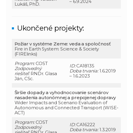
– 6.9.2024
Lukáš, PhD.
Ukončené projekty:
Požiar v systéme Zeme: veda a spoločnosť
Fire in Earth System: Science & Society
(FIRElinks)
Program:
COST
ID:
CA18135
Zodpovedný
Doba trvania:
1.6.2019
riešiteľ:
RNDr. Glasa
– 1.6.2023
Ján, CSc.
Širšie dopady a vyhodnocovanie scenárov
nasadenia autonómnej a prepojenej dopravy
Wider Impacts and Scenario Evaluation of
Autonomous and Connected Transport (WISE-
ACT)
Program:
COST
ID:
CA16222
Zodpovedný
Doba trvania:
1.3.2019
riešiteľ:
RNDr. Glasa