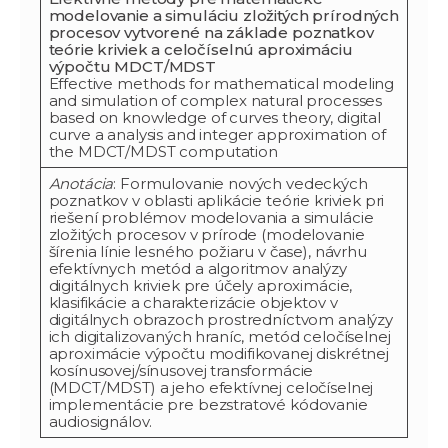
modelovanie a simuláciu zložitých prírodných
procesov vytvorené na základe poznatkov
teórie kriviek a celočíselnú aproximáciu
výpočtu MDCT/MDST
Effective methods for mathematical modeling
and simulation of complex natural processes
based on knowledge of curves theory, digital
curve a analysis and integer approximation of
the MDCT/MDST computation
Anotácia
: Formulovanie nových vedeckých
poznatkov v oblasti aplikácie teórie kriviek pri
riešení problémov modelovania a simulácie
zložitých procesov v prírode (modelovanie
šírenia línie lesného požiaru v čase), návrhu
efektívnych metód a algoritmov analýzy
digitálnych kriviek pre účely aproximácie,
klasifikácie a charakterizácie objektov v
digitálnych obrazoch prostredníctvom analýzy
ich digitalizovaných hraníc, metód celočíselnej
aproximácie výpočtu modifikovanej diskrétnej
kosínusovej/sínusovej transformácie
(MDCT/MDST) a jeho efektívnej celočíselnej
implementácie pre bezstratové kódovanie
audiosignálov.