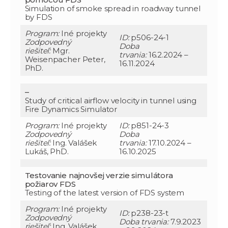
Simulation of smoke spread in roadway tunnel
by FDS
Program:
Iné projekty
ID:
p506-24-1
Zodpovedný
Doba
riešiteľ:
Mgr.
trvania:
16.2.2024 –
Weisenpacher Peter,
16.11.2024
PhD.
–
Study of critical airflow velocity in tunnel using
Fire Dynamics Simulator
Program:
Iné projekty
ID:
p851-24-3
Zodpovedný
Doba
riešiteľ:
Ing. Valášek
trvania:
17.10.2024 –
Lukáš, PhD.
16.10.2025
Testovanie najnovšej verzie simulátora
požiarov FDS
Testing of the latest version of FDS system
Program:
Iné projekty
ID:
p238-23-t
Zodpovedný
Doba trvania:
7.9.2023
riešiteľ:
Ing. Valášek