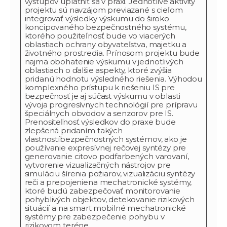
výstupov uplatniť sa v praxi. Jednotlivé aktivity
projektu sú navzájom previazané s cieľom
integrovať výsledky výskumu do široko
koncipovaného bezpečnostného systému,
ktorého použiteľnosť bude vo viacerých
oblastiach ochrany obyvateľstva, majetku a
životného prostredia. Prínosom projektu bude
najmä obohatenie výskumu v jednotlivých
oblastiach o ďalšie aspekty, ktoré zvýšia
pridanú hodnotu výsledného riešenia. Výhodou
komplexného prístupu k riešeniu IS pre
bezpečnosť je aj súčast výskumu v oblasti
vývoja progresívnych technológií pre prípravu
špeciálnych obvodov a senzorov pre IS.
Prenositeľnosť výsledkov do praxe bude
zlepšená pridaním takých
vlastnostíbezpečnostných systémov, ako je
používanie expresívnej rečovej syntézy pre
generovanie citovo podfarbených varovaní,
vytvorenie vizualizačných nástrojov pre
simuláciu šírenia požiarov, vizualizáciu syntézy
reči a prepojeniena mechatronické systémy,
ktoré budú zabezpečovať monitorovanie
pohyblivých objektov, detekovanie rizikových
situácií a na smart mobilné mechatronické
systémy pre zabezpečenie pohybu v
rizikovom teréne.