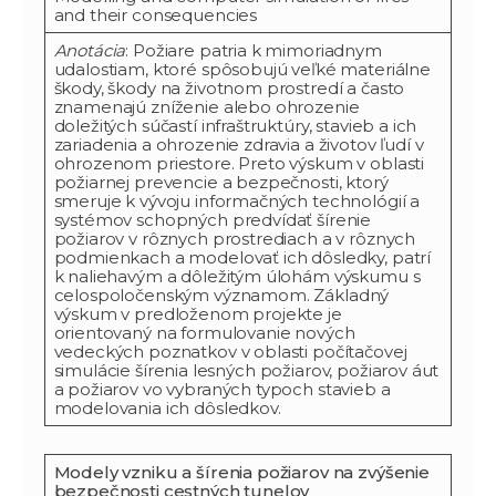
and their consequencies
Anotácia
: Požiare patria k mimoriadnym
udalostiam, ktoré spôsobujú veľké materiálne
škody, škody na životnom prostredí a často
znamenajú zníženie alebo ohrozenie
doležitých súčastí infraštruktúry, stavieb a ich
zariadenia a ohrozenie zdravia a životov ľudí v
ohrozenom priestore. Preto výskum v oblasti
požiarnej prevencie a bezpečnosti, ktorý
smeruje k vývoju informačných technológií a
systémov schopných predvídať šírenie
požiarov v rôznych prostrediach a v rôznych
podmienkach a modelovať ich dôsledky, patrí
k naliehavým a dôležitým úlohám výskumu s
celospoločenským významom. Základný
výskum v predloženom projekte je
orientovaný na formulovanie nových
vedeckých poznatkov v oblasti počítačovej
simulácie šírenia lesných požiarov, požiarov áut
a požiarov vo vybraných typoch stavieb a
modelovania ich dôsledkov.
Modely vzniku a šírenia požiarov na zvýšenie
bezpečnosti cestných tunelov