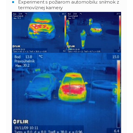
Experiment s požiarom automobilu: snímok z
termovíznej kamery