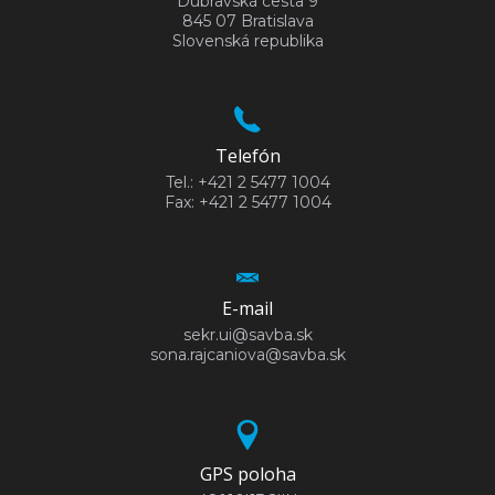
Dúbravská cesta 9
845 07 Bratislava
Slovenská republika
Telefón
Tel.: +421 2 5477 1004
Fax: +421 2 5477 1004
E-mail
sekr.ui@savba.sk
sona.rajcaniova@savba.sk
GPS poloha