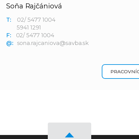
Soňa Rajčániová
T:
02/ 5477 1004
5941 1291
F:
02/ 5477 1004
@:
sona.rajcaniova@savba.sk
PRACOVNÍC