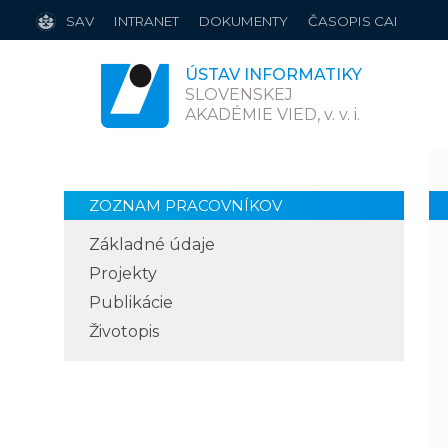
SAV
INTRANET
DOKUMENTY
ČASOPIS CAI
ÚSTAV INFORMATIKY
SLOVENSKEJ
AKADÉMIE VIED,
v. v. i.
ZOZNAM PRACOVNÍKOV
Základné údaje
Projekty
Publikácie
Životopis