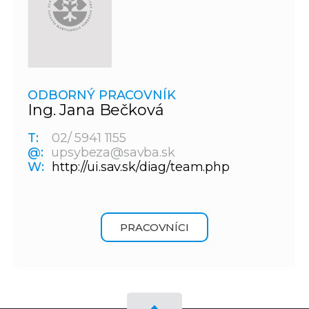
ODBORNÝ PRACOVNÍK
Ing. Jana Bečková
T:
02/ 5941 1155
@:
upsybeza@savba.sk
W:
http://ui.sav.sk/diag/team.php
PRACOVNÍCI