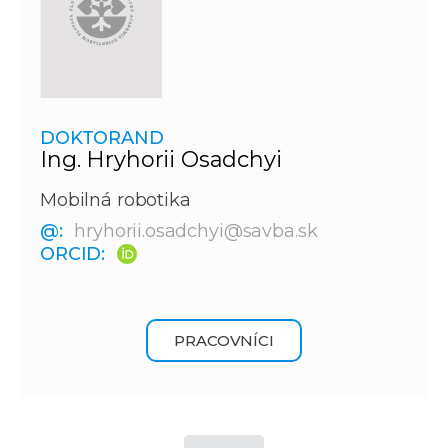
DOKTORAND
Ing. Hryhorii Osadchyi
Mobilná robotika
@:
hryhorii.osadchyi@savba.sk
ORCID:
PRACOVNÍCI