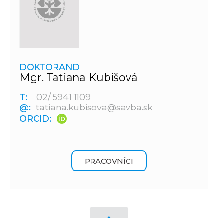
DOKTORAND
Mgr. Tatiana Kubišová
T:
02/ 5941 1109
@:
tatiana.kubisova@savba.sk
ORCID:
PRACOVNÍCI