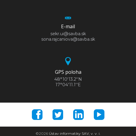
E-mail
sekr.ui@savba.sk
sona.rajcaniova@savba.sk
GPS poloha
48°10'13.2''N
17°04'11.1''E
©2026
Ústav informatiky SAV, v. v. i.