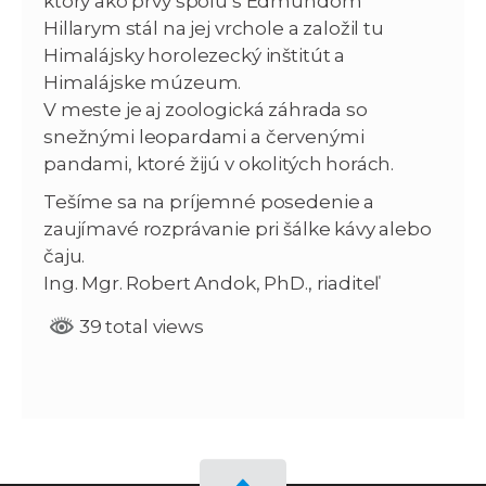
ktorý ako prvý spolu s Edmundom
Hillarym stál na jej vrchole a založil tu
Himalájsky horolezecký inštitút a
Himalájske múzeum.
V meste je aj zoologická záhrada so
snežnými leopardami a červenými
pandami, ktoré žijú v okolitých horách.
Tešíme sa na príjemné posedenie a
zaujímavé rozprávanie pri šálke kávy alebo
čaju.
Ing. Mgr. Robert Andok, PhD., riaditeľ
39 total views