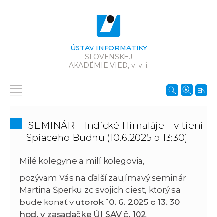
ÚSTAV INFORMATIKY
SLOVENSKEJ
AKADÉMIE VIED,
v. v. i.
EN
SEMINÁR – Indické Himaláje – v tieni
Spiaceho Budhu (10.6.2025 o 13:30)
Milé kolegyne a milí kolegovia,
pozývam Vás na ďalší zaujímavý seminár
Martina Šperku zo svojich ciest, ktorý sa
bude konať v
utorok 10. 6. 2025 o 13. 30
hod. v zasadačke ÚI SAV č. 102
.