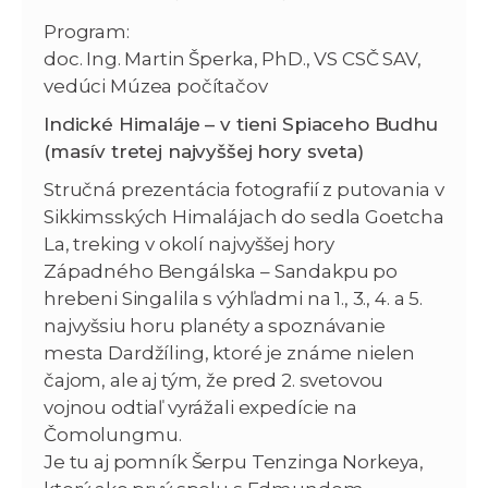
Program:
doc. Ing. Martin Šperka, PhD., VS CSČ SAV,
vedúci Múzea počítačov
Indické Himaláje – v tieni Spiaceho Budhu
(masív tretej najvyššej hory sveta)
Stručná prezentácia fotografií z putovania v
Sikkimsských Himalájach do sedla Goetcha
La, treking v okolí najvyššej hory
Západného Bengálska – Sandakpu po
hrebeni Singalila s výhľadmi na 1., 3., 4. a 5.
najvyšsiu horu planéty a spoznávanie
mesta Dardžíling, ktoré je známe nielen
čajom, ale aj tým, že pred 2. svetovou
vojnou odtiaľ vyrážali expedície na
Čomolungmu.
Je tu aj pomník Šerpu Tenzinga Norkeya,